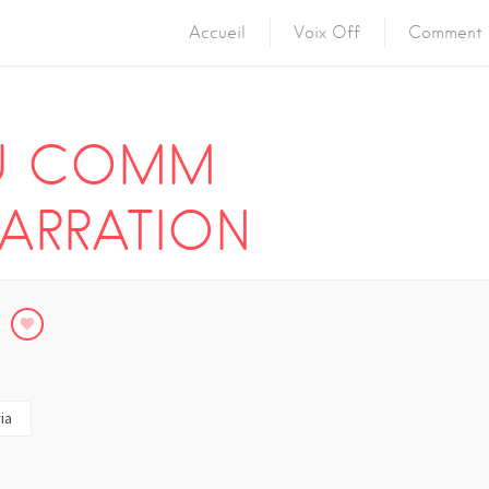
Accueil
Voix Off
Comment 
U COMM
NARRATION
ia