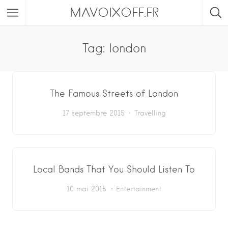
MAVOIXOFF.FR
Tag: london
The Famous Streets of London
17 septembre 2015
Travelling
Local Bands That You Should Listen To
10 mai 2015
Entertainment